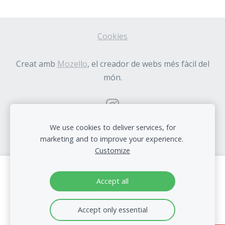
Cookies
Creat amb
Mozello
, el creador de webs més fàcil del
món.
We use cookies to deliver services, for
marketing and to improve your experience.
Customize
Crea el teu lloc web o botiga online amb
Accept all
Mozello
Ràpid, fàcil, sense programació.
Accept only essential
Learn more